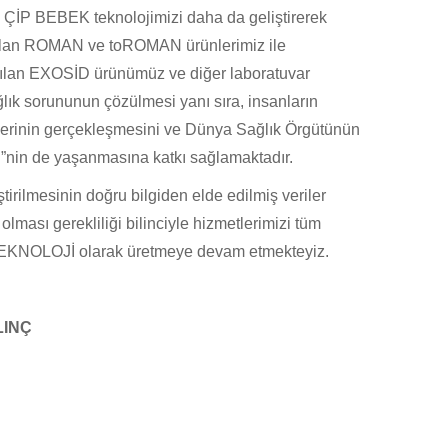
k
ÇİP BEBEK
te
knolojimizi
daha da
geliştirerek
ılan
ROMAN ve toROMAN
ürünlerimiz
ile
nılan
EXOSİD
ürünümüz
ve diğer
laboratuvar
ağlık sorununun
çözülmesi yanı sıra,
insanların
lerinin
gerçekleşmesini
ve
Dünya Sağlık Örgütünün
i
”
nin de
yaşanmasına katkı sağlamaktadır.
eştirilmesinin
d
oğru
b
ilgiden
elde edilmiş veriler
e
olması gerekliliği
bilinciyle hizmetlerimizi tüm
TEKNOLOJİ olarak
üretmeye devam etmekteyiz.
LINÇ