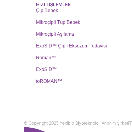
HIZLI İŞLEMLER
Çip Bebek
Mikroçipli Tüp Bebek
Mikroçipli Aşılama
ExoSiD™ Çipli Eksozom Tedavisi
Roman™
ExoSiD™
toROMAN™
© Copyright 2025 Yenibio Biyoteknoloji Anonim Şirketi
T