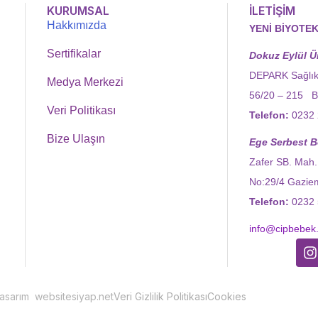
KURUMSAL
İLETİŞİM
Hakkımızda
YENİ BİYOTEK
Sertifikalar
Dokuz Eylül Ün
DEPARK Sağlık
Medya Merkezi
56/20 – 215 B
Veri Politikası
Telefon:
0232 
Bize Ulaşın
Ege Serbest B
Zafer SB. Mah.
No:29/4 Gaziem
Telefon:
0232 
info@cipbebek
asarım websitesiyap.net
Veri Gizlilik Politikası
Cookies