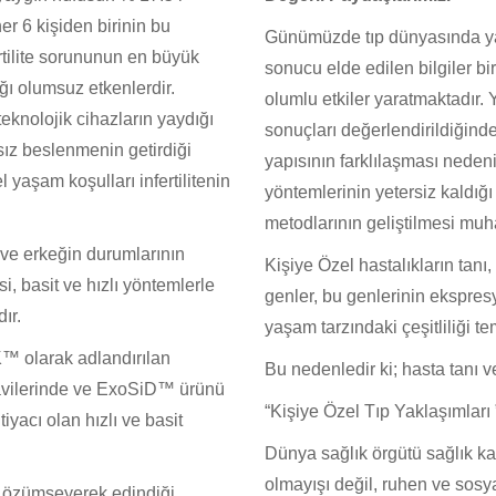
her 6 kişiden birinin bu
Günümüzde
tıp dünyasında 
rtilite sorununun en büyük
sonucu elde edilen bilgiler
bi
ğı olumsuz etkenlerdir.
olumlu etkiler yaratmaktadır.
teknolojik cihazların yaydığı
sonuçları
değerlendirildiğind
ksız beslenmenin getirdiği
yapısının
farklılaşması
nedeni
l yaşam koşulları infertilitenin
yöntemlerinin
yetersiz kaldığ
metodlarının geliştilmesi muh
n ve erkeğin durumlarının
Kişi
ye Özel
hastalıkların tanı
, basit ve hızlı yöntemlerle
genler, bu genlerinin ekspres
ır.
yaşam tarzındaki çeşitliliği te
olarak adlandırılan
Bu nedenledir ki
;
hasta
tanı v
avilerinde ve ExoSiD™ ürünü
“
K
işi
ye Özel
T
ıp
Y
aklaşımları
iyacı olan hızlı ve basit
Dünya sağlık örgütü
sağlık
ka
olmayışı değil, ruhen ve
sosya
 özümseyerek edindiği