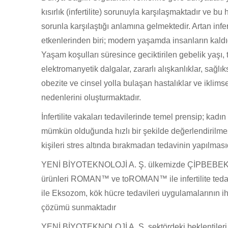
kısırlık (infertilite) sorunuyla karşılaşmaktadır ve bu 
sorunla karşılaştığı anlamına gelmektedir. Artan infe
etkenlerinden biri; modern yaşamda insanların kaldı
Yaşam koşulları süresince geciktirilen gebelik yaşı, 
elektromanyetik dalgalar, zararlı alışkanlıklar, sağlı
obezite ve cinsel yolla bulaşan hastalı
klar ve iklimse
nedenlerini oluşturmaktadır.
İnfertilite vakaları tedavilerinde temel prensip; kadı
mümkün olduğunda hızlı bir şekilde değerlendirilmesi
kişileri stres altında bırakmadan tedavinin yapılmasıd
YENİ BİYOTEKNOLOJİ A. Ş. ülkemizde ÇİPBEBEK™ 
ürünleri ROMAN™ ve toROMAN™ ile infertilite ted
ile Eksozom, kök hücre tedavileri uygulamalarının iht
çözümü sunmaktadır
YENİ BİYOTEKNOLOJİ A. Ş. sektördeki beklentileri