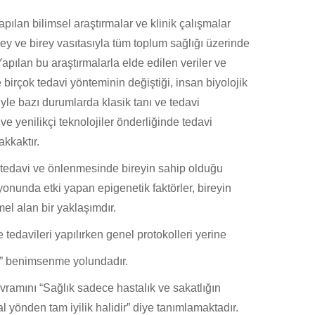
yapılan
bilimsel
araştırmalar
ve klinik çalışmalar
rey
ve
birey vasıtasıyla
tüm
toplu
m
sağlığı
üzerinde
Yapılan bu
araştırmalarla
elde edilen veriler
ve
e
birçok tedavi yönteminin
değiştiği, insan
biyolojik
yle bazı durumlarda
klasik
tanı ve
tedavi
ı
ve yenilikçi teknolojiler önderliğinde tedavi
akkaktır.
, tedavi ve önlenmesinde bireyin sahip olduğu
yonunda etki yapan epigenetik faktörler, bireyin
mel alan bir yaklaşımdır.
e
tedavileri yapılırken
genel protokolleri
yerine
”
benimse
n
me
yolundadır.
vramını
“
Sağlık sadece hastalık ve sakatlığın
l yönden tam iyilik halidir” diye
tanımlamaktadır
.