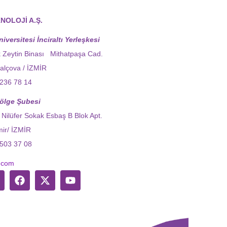
NOLOJİ A.Ş.
iversitesi İnciraltı Yerleşkesi
 Zeytin Binası Mithatpaşa Cad.
alçova / İZMİR
236 78 14
ölge Şubesi
 Nilüfer Sokak Esbaş B Blok Apt.
ir/ İZMİR
503 37 08
.com