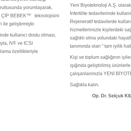
Yeni Biyoteknoloji A.Ş.
o
lara
oğrultusunda yorumlayarak,
İnfertilite tedavilerinde kullan
olan ÇİP BEBEK™ teknolojisini
R
ejeneratif tedavilerde kulla
e geliştirmiştir.
hizmetlerimizle
kişilerdeki s
e kullanıcı dostu olması,
sağlıklı
olma
yolundaki
hayal
yla, IVF ve ICSI
tanımında olan “
tam iyilik hal
lama özellikleriyle
K
işi ve toplum
sağlığının
iyil
ışığında
geliştirilmiş ürünlerl
çalışanlarımızla YENİ BİYO
Sağlıkla kalın.
Op.
Dr.
Selçuk KI