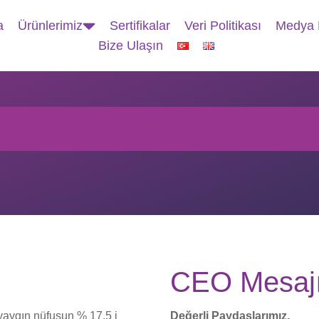
a
Ürünlerimiz
Sertifikalar
Veri Politikası
Medya 
Bize Ulaşın
CEO Mesaj
yaygın nüfusun % 17.5 i
Değerli Paydaşlarımız.