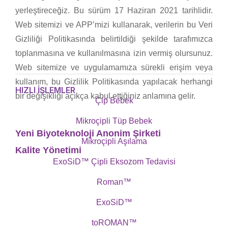
yerleştireceğiz. Bu sürüm 17 Haziran 2021 tarihlidir.
Web sitemizi ve APP’mizi kullanarak, verilerin bu Veri
Gizliliği Politikasında belirtildiği şekilde tarafımızca
toplanmasına ve kullanılmasına izin vermiş olursunuz.
Web sitemize ve uygulamamıza sürekli erişim veya
kullanım, bu Gizlilik Politikasında yapılacak herhangi
HIZLI İŞLEMLER
bir değişikliği açıkça kabul ettiğiniz anlamına gelir.
Çip Bebek
Mikroçipli Tüp Bebek
Yeni Biyoteknoloji Anonim Şirketi
Mikroçipli Aşılama
Kalite Yönetimi
ExoSiD™ Çipli Eksozom Tedavisi
Roman™
ExoSiD™
toROMAN™