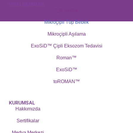
HIZLI İŞLEMLER
Çip Bebek
Mikroçipli Tüp Bebek
Mikroçipli Aşılama
ExoSiD™ Çipli Eksozom Tedavisi
Roman™
ExoSiD™
toROMAN™
KURUMSAL
Hakkımızda
Sertifikalar
Medya Merkezi