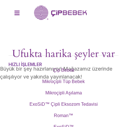
Ufukta harika şeyler var
HIZLI İŞLEMLER
Büyük bir şey hazırlanıyor! Mağazamız üzerinde
Çip Bebek
çalışılıyor ve yakında yayınlanacak!
Mikroçipli Tüp Bebek
Mikroçipli Aşılama
ExoSiD™ Çipli Eksozom Tedavisi
Roman™
ExoSiD™